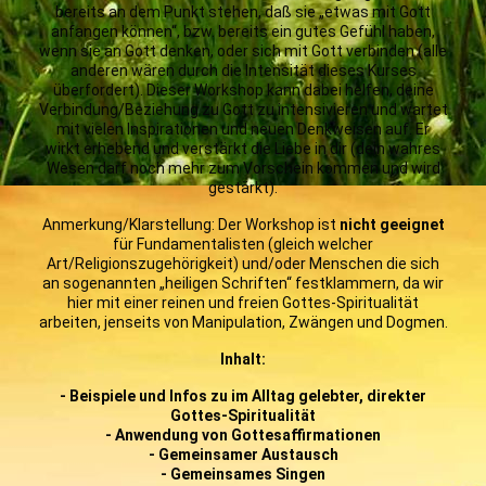
bereits an dem Punkt stehen, daß sie „etwas mit Gott
anfangen können“, bzw. bereits ein gutes Gefühl haben,
wenn sie an Gott denken, oder sich mit Gott verbinden (alle
anderen wären durch die Intensität dieses Kurses
überfordert). Dieser Workshop kann dabei helfen, deine
Verbindung/Beziehung zu Gott zu intensivieren und wartet
mit vielen Inspirationen und neuen Denkweisen auf. Er
wirkt erhebend und verstärkt die Liebe in dir (dein wahres
Wesen darf noch mehr zum Vorschein kommen und wird
gestärkt).
Anmerkung/Klarstellung: Der Workshop ist
nicht geeignet
für Fundamentalisten (gleich welcher
Art/Religionszugehörigkeit) und/oder Menschen die sich
an sogenannten „heiligen Schriften“ festklammern, da wir
hier mit einer reinen und freien Gottes-Spiritualität
arbeiten, jenseits von Manipulation, Zwängen und Dogmen.
Inhalt:
- Beispiele und Infos zu im Alltag gelebter, direkter
Gottes-Spiritualität
- Anwendung von Gottesaffirmationen
- Gemeinsamer Austausch
- Gemeinsames Singen