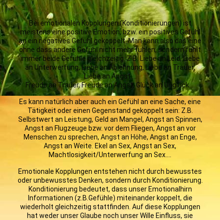
Bei emotionalen Kopplungen (Konditionierungen) ist
meistens eine positive Emotion, bzw. ein positives Gefühl
an ein negatives Gefühl gekoppelt. Man kann also das eine
ohne dass andere Gefühl nicht mehr fühlen, sondern fühlt
immer beide Gefühle gleichzeitig. Z.B. Liebe an Leid, Liebe
an Unterwerfung, Liebe an Ablehnung, Liebe an Trauer,
Liebe an Angst….
Freude an Trauer, Freude an Angst, Glück an Unglück….
Es kann natürlich aber auch ein Gefühl an eine Sache, eine
Tätigkeit oder einen Gegenstand gekoppelt sein: Z.B.
Selbstwert an Leistung, Geld an Mangel, Angst an Spinnen,
Angst an Flugzeuge bzw. vor dem Fliegen, Angst an vor
Menschen zu sprechen, Angst an Höhe, Angst an Enge,
Angst an Weite. Ekel an Sex, Angst an Sex,
Machtlosigkeit/Unterwerfung an Sex….
Emotionale Kopplungen entstehen nicht durch bewusstes
oder unbewusstes Denken, sondern durch Konditionierung.
Konditionierung bedeutet, dass unser Emotionalhirn
Informationen (z.B.Gefühle) miteinander koppelt, die
wiederholt gleichzeitig stattfinden. Auf diese Kopplungen
hat weder unser Glaube noch unser Wille Einfluss, sie