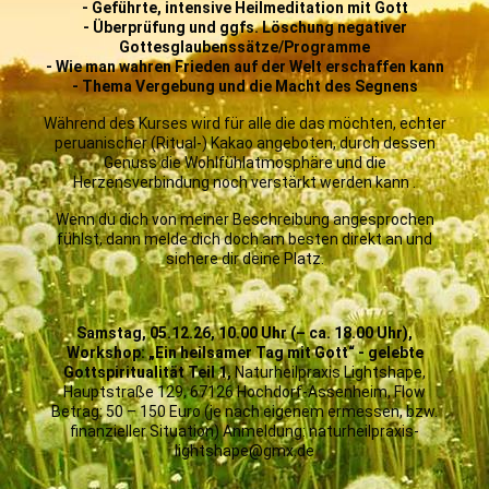
- Geführte, intensive Heilmeditation mit Gott
- Überprüfung und ggfs. Löschung negativer
Gottesglaubenssätze/Programme
- Wie man wahren Frieden auf der Welt erschaffen kann
- Thema Vergebung und die Macht des Segnens
Während des Kurses wird für alle die das möchten, echter
peruanischer (Ritual-) Kakao angeboten, durch dessen
Genuss die Wohlfühlatmosphäre und die
Herzensverbindung noch verstärkt werden kann .
Wenn du dich von meiner Beschreibung angesprochen
fühlst, dann melde dich doch am besten direkt an und
sichere dir deine Platz.
Samstag, 05.12.26, 10.00 Uhr (– ca. 18.00 Uhr),
Workshop: „Ein heilsamer Tag mit Gott“ - gelebte
Gottspiritualität Teil 1,
Naturheilpraxis Lightshape,
Hauptstraße 129, 67126 Hochdorf-Assenheim, Flow
Betrag: 50 – 150 Euro (je nach eigenem ermessen, bzw.
finanzieller Situation) Anmeldung: naturheilpraxis-
lightshape@gmx.de