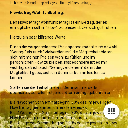
Infos zur Seminarpreisgestaltung/Flowbetrag:
Flowbetrag/Wohlfühlbetrag:
Den Flowbetrag/Wohlfühlbetrag ist ein Betrag, der es
ermöglichen soll im "Flow" zu bleiben, bzw. sich gut fühlen.
Hierzu ein paar klärende Worte:
Durch die vorgeschlagene Preisspanne möchte ich sowohl
"Gering-" als auch "Vielverdienern" die Möglichkeit bieten,
sich mit meinen Preisen wohl zu fühlen und im
persönlichen Flow zu bleiben. Insbesondere ist es mir
wichtig, daß ich auch "Geringverdienern" damit die
Möglichkeit gebe, sich ein Seminar bei mir leisten zu
können.
Sollten sie die Teilnahme am Seminar ihrerseits
stornieren, so fallen folgende Stornierungsgebühren an:
Bis 4 Wochen vor Seminarbeginn: 50% des im jeweiligen
Flow Betrag genannten untersten Preises.
Bis 2 Wochen vor Seminarbeginn: 80% des im jeweiligen
Flow Betrag genannten untersten Preises.
Bis 3 Tage vor Seminarbeginn: 100% des im jeweiligen Flow
Betrag genannten untersten Preises.