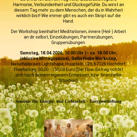
Harmonie, Verbundenheit und Glücksgefühle. Du wirst an
diesem Tag mehr zu dem Menschen, der du in Wahrheit
wirklich bist! Wie immer gibt es auch ein Skript auf die
Hand.
Der Workshop beinhaltet Meditationen, innere (Heil-) Arbeit
an dir selbst, Einzelübungen, Partnerübungen,
Gruppenübungen.
Samstag, 18.04.2026, 10.00 Uhr (– ca. 18.00 Uhr;
inklusive Mittagspause), Selbstliebe Workshop,
Naturheilpraxis Lightshape, Hauptstr. 129, 67126 Hochdorf;
Flowbetrag: 50,00 - 150,00 Euro (Der Flow-Betrag richtet
sich nach deinem eigenem Ermessen, bzw. finanzieller
Situation).
Seminar für Energie- und Lichtarbeit - Energieerhöhung