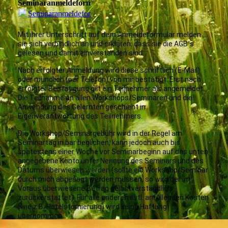
Seminaranmeldeformular
Seminaranmeldeformular_1.pdf
(37.75KB)
Mit ihrer Unterschrift auf dem Anmeldeformular melden
sie sich verbindlich an und erklären, dass sie die AGB´s
gelesen und damit einverstanden sind.
Nach erfolgter Anmeldung wird diese schriftlich (E-Mail)
oder mündlich (per Telefon) von mir bestätigt. Erst nach
erfolgter Bestätigung gilt ein Teilnehmer als angemeldet.
Die Teilnahme an allen Workshops/Seminaren und die
Anwendung des Gelernten geschieht in
Eigenverantwortung des Teilnehmers.
Die Workshop/Seminargebühr wird in der Regel am
Seminartag in bar beglichen, kann jedoch auch bis
spätestens einer Woche vor Seminarbeginn auf das unten
angegebene Konto unter Nennung des Seminars und des
Datums überwiesen werden (sollte ein Workshop/Seminar
durch mich abgesagt werden müssen, so wird der im
Voraus überwiesene Betrag selbstverständlich
zurückerstattet). Für alle anderen evtl. anfallenden Kosten
(wie z.B. Hotelstornierung) wird keine Haftung
übernommen.