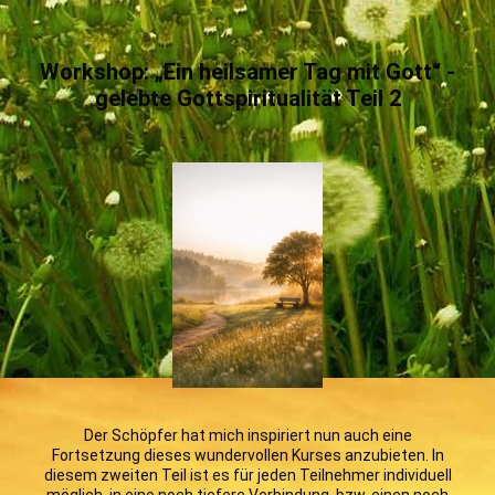
Workshop: „Ein heilsamer Tag mit Gott“ -
gelebte Gottspiritualität Teil 2
Der Schöpfer hat mich inspiriert nun auch eine
Fortsetzung dieses wundervollen Kurses anzubieten. In
diesem zweiten Teil ist es für jeden Teilnehmer individuell