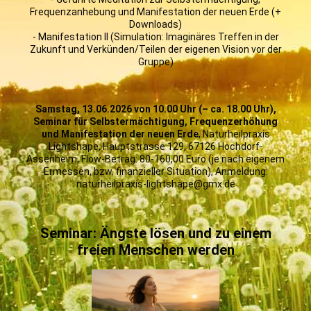
Frequenzanhebung und Manifestation der neuen Erde (+
Downloads)
- Manifestation II (Simulation: Imaginäres Treffen in der
Zukunft und Verkünden/Teilen der eigenen Vision vor der
Gruppe)
Samstag, 13.06.2026 von 10.00 Uhr (– ca. 18.00 Uhr),
Seminar für Selbstermächtigung, Frequenzerhöhung
und Manifestation der neuen Erde
, Naturheilpraxis
Lightshape, Hauptstrasse 129, 67126 Hochdorf-
Assenheim, Flow-Betrag: 80-160,00 Euro (je nach eigenem
Ermessen, bzw. finanzieller Situation), Anmeldung:
naturheilpraxis-lightshape@gmx.de
Seminar: Ängste lösen und zu einem
freien Menschen werden