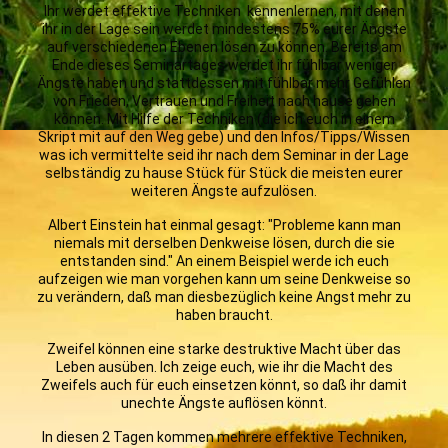
Ihr werdet effektive Techniken kennenlernen, mit denen
ihr in der Lage sein werdet mindestens 75% eurer Ängste
auf verschiedenen Ebenen lösen zu können. Bereits am
Ende dieses Seminartages werdet ihr fühlbar weniger
Ängste haben und stattdessen mit fühlbar mehr Gefühlen
von Frieden, Vertrauen und Freiheit nach hause gehen
können. Mit Hilfe der Techniken (die ich euch in einem
Skript mit auf den Weg gebe) und den Infos/Tipps/Wissen
was ich vermittelte seid ihr nach dem Seminar in der Lage
selbständig zu hause Stück für Stück die meisten eurer
weiteren Ängste aufzulösen.
Albert Einstein hat einmal gesagt: "Probleme kann man
niemals mit derselben Denkweise lösen, durch die sie
entstanden sind." An einem Beispiel werde ich euch
aufzeigen wie man vorgehen kann um seine Denkweise so
zu verändern, daß man diesbezüglich keine Angst mehr zu
haben braucht.
Zweifel können eine starke destruktive Macht über das
Leben ausüben. Ich zeige euch, wie ihr die Macht des
Zweifels auch für euch einsetzen könnt, so daß ihr damit
unechte Ängste auflösen könnt.
In diesen 2 Tagen kommen mehrere effektive Techniken,