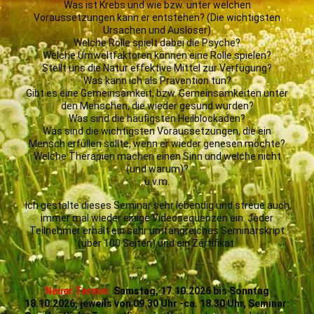
Was ist Krebs und wie bzw. unter welchen
Voraussetzungen kann er entstehen? (Die wichtigsten
Ursachen und Auslöser)
Welche Rolle spielt dabei die Psyche?
Welche Umweltfaktoren können eine Rolle spielen?
Stellt uns die Natur effektive Mittel zur Verfügung?
Was kann ich als Prävention tun?
Gibt es eine Gemeinsamkeit, bzw. Gemeinsamkeiten unter
den Menschen, die wieder gesund wurden?
Was sind die häufigsten Heilblockaden?
Was sind die wichtigsten Voraussetzungen, die ein
Mensch erfüllen sollte, wenn er wieder genesen möchte?
Welche Therapien machen einen Sinn und welche nicht
(und warum)?
u.v.m.
Ich gestalte dieses Seminar sehr lebendig und streue auch
immer mal wieder einige Videosequenzen ein. Jeder
Teilnehmer erhält ein sehr umfangreiches Seminarskript
(über 100 Seiten) und ein Zertifikat.
Neuer Termin:
Samstag, 17.10.2026 bis Sonntag
18.10.2026, jeweils von 09.30 Uhr -ca. 18.30 Uhr, Seminar: