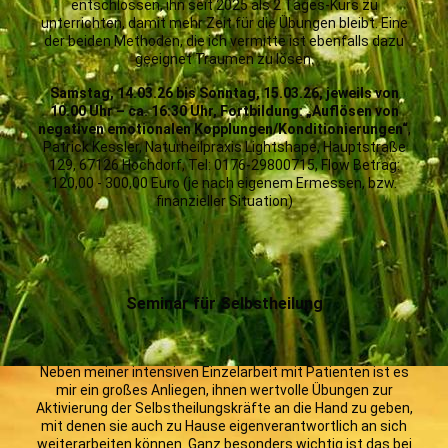
entschlossen, ihn seit 2025 als 2 Tages-Kurs zu
unterrichten, damit mehr Zeit für die Übungen bleibt. Eine
der beiden Methoden, die ich vermitte ist ebenfalls dazu
geeignet Traumen zu lösen.
Samstag, 14.03.26 bis Sonntag, 15.03.26, jeweils von
10.00 Uhr – ca. 16:30 Uhr, Fortbildung: „Auflösen von
negativen emotionalen Kopplungen/Konditionierungen“
,
Patrick Kessler, Naturheilpraxis Lightshape, Hauptstraße
129, 67126 Hochdorf, Tel: 0176-29800715, Flow Betrag:
120,00 - 300,00 Euro (je nach eigenem Ermessen, bzw.
finanzieller Situation)
Seminar für Selbstheilung
Neben meiner intensiven Einzelarbeit mit Patienten ist es
mir ein großes Anliegen, ihnen wertvolle Übungen zur
Aktivierung der Selbstheilungskräfte an die Hand zu geben,
mit denen sie auch zu Hause eigenverantwortlich an sich
weiterarbeiten können. Ganz besonders wichtig ist das bei