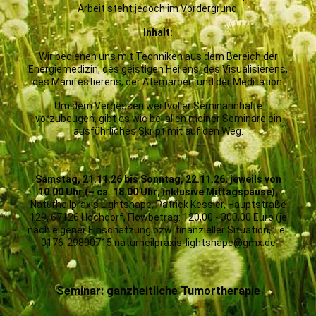
Arbeit steht jedoch im Vordergrund.
Inhalt:
Wir bedienen uns mit Techniken aus dem Bereich der
Energiemedizin, des geistigen Heilens, des Visualisierens,
des Manifestierens, der Atemarbeit und der Meditation.
Um dem Vergessen wertvoller Seminarinhalte
vorzubeugen, gibt es wie bei allen meiner Seminare ein
ausführliches Skript mit auf den Weg.
Samstag, 21.11.26 bis Sonntag, 22.11.26, jeweils von
10.00 Uhr (– ca. 18.00 Uhr; inklusive Mittagspause),
Naturheilpraxis Lightshape, Patrick Kessler, Hauptstraße
129, 67126 Hochdorf, Flowbetrag: 120,00 - 300,00 Euro (je
nach eigener Einschätzung bzw. finanzieller Situation, Tel.
0176-29800715 naturheilpraxis-lightshape@gmx.de
Seminar: ganzheitliche Tumortherapie