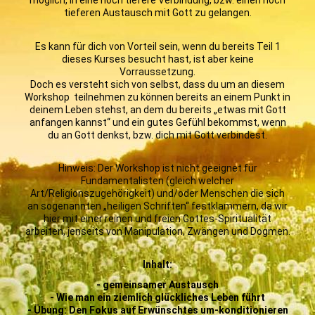
möglich, in eine noch tiefere Verbindung, bzw. einen noch
tieferen Austausch mit Gott zu gelangen.
Es kann für dich von Vorteil sein, wenn du bereits Teil 1
dieses Kurses besucht hast, ist aber keine
Vorraussetzung.
Doch es versteht sich von selbst, dass du um an diesem
Workshop teilnehmen zu können bereits an einem Punkt in
deinem Leben stehst, an dem du bereits „etwas mit Gott
anfangen kannst“ und ein gutes Gefühl bekommst, wenn
du an Gott denkst, bzw. dich mit Gott verbindest.
Hinweis: Der Workshop ist nicht geeignet für
Fundamentalisten (gleich welcher
Art/Religionszugehörigkeit) und/oder Menschen die sich
an sogenannten „heiligen Schriften“ festklammern, da wir
hier mit einer reinen und freien Gottes-Spiritualität
arbeiten, jenseits von Manipulation, Zwängen und Dogmen.
Inhalt:
- gemeinsamer Austausch
- Wie man ein ziemlich glückliches Leben führt
- Übung: Den Fokus auf Erwünschtes um-konditionieren