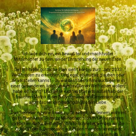
Ich lade dich ein, ein bewußter und machtvoller
Mitschöpfer zu sein, an der Entstehung der neuen Erde.
Der lichtvolle göttliche Plan sieht vor bis zum Jahr 2033
Weltfrieden zu erreichen. Und egal, ob du das glauben oder
dir vorstellen kannst - du würdest bestimmt auch gerne in
einer gesünderen, licht- und liebevolleren Welt leben wollen,
habe ich recht? Und diese existiert bereits außerhalb der
falschen Matrix in der 5. Dimension, der Dimension der
allumfassenden bedingungslosen Liebe.
Das Seminar ist eine Reise zu dir selbst, zu deinem wahren
göttlichen Kern. Je mehr Menschen sich mit ihrer wahren
göttlichen Natur verbinden, desto schneller werden wir die
Qualität der 5. Dimension auf Erden manifestieren und
damit auch erleben! Es wird niemand von außerhalb