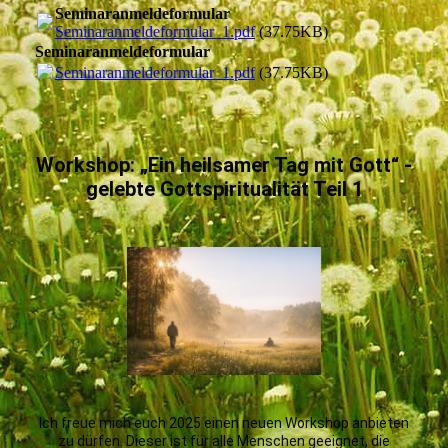
Seminaranmeldeformular
Seminaranmeldeformular_1.pdf
(37.75KB)
Seminaranmeldeformular
Seminaranmeldeformular_1.pdf
(37.75KB)
Workshop: „Ein heilsamer Tag mit Gott“ -
gelebte Gottspiritualität Teil 1
Ich freue mich euch 2025 einen neuen Workshop anbieten
zu dürfen. Dieser ist für alle Menschen geeignet, die