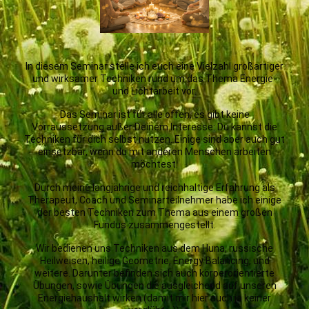
In diesem Seminar stelle ich euch eine Vielzahl großartiger
und wirksamer Techniken rund um das Thema Energie-
und Lichtarbeit vor.
Das Seminar ist für alle offen, es gibt keine
Vorraussetzung außer Deinem Interesse: Du kannst die
Techniken für dich selbst nutzen. Einige sind aber auch gut
einsetzbar, wenn du mit anderen Menschen arbeiten
möchtest.
Durch meine langjährige und reichhaltige Erfahrung als
Therapeut, Coach und Seminarteilnehmer habe ich einige
der besten Techniken zum Thema aus einem großen
Fundus zusammengestellt.
Wir bedienen uns Techniken aus dem Huna, russische
Heilweisen, heilige Geometrie, Energy Balancing, und
weitere. Darunter befinden sich auch körperorientierte
Übungen, sowie Übungen die ausgleichend auf unseren
Energiehaushalt wirken (damit mir hier auch ja keiner