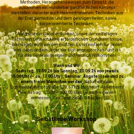
Methoden, Herangehensweisen zum Einsatz, die
zusammen ein wunderbar ganzheitliches Konzept
darstellen, darunter auch Heilmeditationen, Techniken aus
der Energiemedizin und dem geistigen Heilen, sowie
körperorientierte Techniken.
Aufgrund der Ganzheitlichkeit, sowie der vielfältigen
Techniken sehe ich keine erforderlichen Grundkenntnisse,
die mitgebracht werden müßten. Es ist einfach für Jeden
was dabei und ein Jeder der sich angesprochen fühlt ist
für das Seminar geeignet und herzlich Willkommen!
Wann und Wo:
Samstag, 19.09.26 bis Sonntag, 20.09.26 von jeweils
10.00 Uhr (– ca. 17.00 Uhr), Seminar: Ängste lösen und zu
einem freien Menschen werden,
Naturheilpraxis
Lightshape, Hauptstraße 129, 67126 Hochdorf-Assenheim,
Flow Betrag: 120,00 – 300,00 Euro (je nach eigenem
ermessen, bzw. finanzieller Situation)
Selbstliebe Workshop