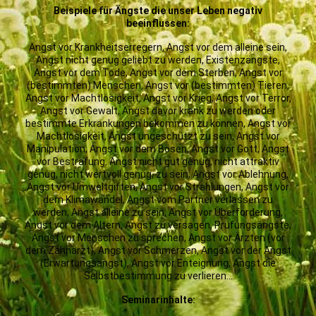
Beispiele für Ängste die unser Leben negativ
beeinflussen:
Angst vor Krankheitserregern, Angst vor dem alleine sein,
Angst nicht genug geliebt zu werden, Existenzängste,
Angst vor dem Tode, Angst vor dem Sterben, Angst vor
(bestimmten) Menschen, Angst vor (bestimmten) Tieren,
Angst vor Machtlosigkeit, Angst vor Krieg, Angst vor Terror,
Angst vor Gewalt, Angst davor krank zu werden oder
bestimmte Erkrankungen bekommen zu können, Angst vor
Machtlosigkeit, Angst ungeschützt zu sein, Angst vor
Manipulation, Angst vor dem Bösen, Angst vor Gott, Angst
vor Bestrafung, Angst nicht gut genug, nicht attraktiv
genug, nicht wertvoll genug, zu sein, Angst vor Ablehnung,
Angst vor Umweltgiften, Angst vor Strahlungen, Angst vor
dem Klimawandel, Angst vom Partner verlassen zu
werden, Angst alleine zu sein, Angst vor Überforderung,
Angst vor dem Altern, Angst zu versagen, Prüfungsängste,
Angst vor Menschen zu sprechen, Angst vor Ärzten (vor
dem Zahnarzt), Angst vor Schmerzen, Angst vor der Angst
(Erwartungsangst), Angst vor Enteignung, Angst die
Selbstbestimmung zu verlieren...
Seminarinhalte: