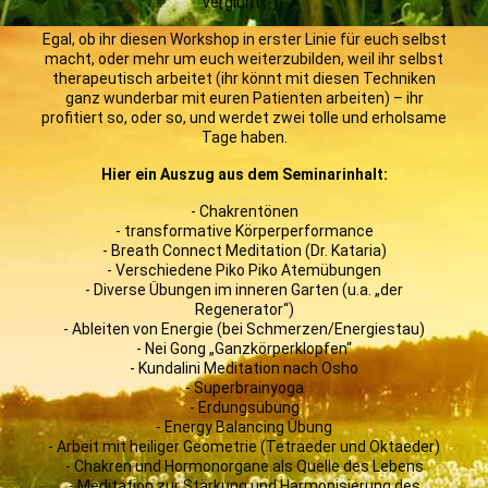
verglüht ;-)).
Egal, ob ihr diesen Workshop in erster Linie für euch selbst
macht, oder mehr um euch weiterzubilden, weil ihr selbst
therapeutisch arbeitet (ihr könnt mit diesen Techniken
ganz wunderbar mit euren Patienten arbeiten) – ihr
profitiert so, oder so, und werdet zwei tolle und erholsame
Tage haben.
Hier ein Auszug aus dem Seminarinhalt:
- Chakrentönen
- transformative Körperperformance
- Breath Connect Meditation (Dr. Kataria)
- Verschiedene Piko Piko Atemübungen
- Diverse Übungen im inneren Garten (u.a. „der
Regenerator“)
- Ableiten von Energie (bei Schmerzen/Energiestau)
- Nei Gong „Ganzkörperklopfen“
- Kundalini Meditation nach Osho
- Superbrainyoga
- Erdungsübung
- Energy Balancing Übung
- Arbeit mit heiliger Geometrie (Tetraeder und Oktaeder)
- Chakren und Hormonorgane als Quelle des Lebens
- Meditation zur Stärkung und Harmonisierung des