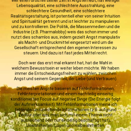
Wer einen Großteil seiner Zeit in Ängsten lebt, hat weniger
Lebensqualität, eine schlechtere Ausstrahlung, eine
schlechtere Gesundheit, eine schlechtere
Realitätsgestaltung, ist potentiell eher von seiner Intuition
und Spiritualität getrennt und ist leichter zu manipulieren
und zu kontrollieren. Die Politik, die Massenmedien und die
Industrie (z.B. Pharmalobby) weis das schon immer und
nutzt dies schamlos aus, indem gezielt Angst manipulativ
als Macht- und Druckmittel eingesetzt wird um die
Gesellschaft entsprechend den eigenen Interessen zu
steuern. Und dazu ist fast jedes Mittel recht.
Doch wer das erst mal erkannt hat, hat die Wahl in
welchem Bewusstsein er weiter leben möchte. Wir haben
immer die Entscheidungsfreiheit zu wählen, zwischen
Angst und seinem Gegenteil, der Liebe (und Vertrauen).
Die meisten Ängste basieren auf Fehlinformationen,
Fehlinterpretationen und einem nachteilig einseitig
konditionierten Focus auf negative Dinge (Die Energie folgt
der Aufmerksamkeit). Mit Fehlinformationen meine ich
fehlende/unzureichende Informationen (z.B. aufgrund
Zensur oder weil man sich mit einem Thema nicht
ausreichend oder nur einseitig beschäftigt hat),
Unwahrheiten/Lügen und Halbwahrheiten.