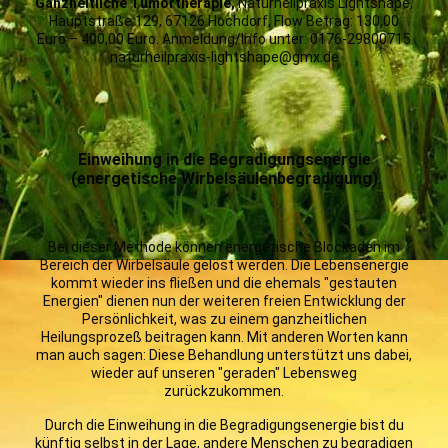
Ganzheitliche
Tumortherapie,
Naturheilpraxis Lightshape,
Hauptstraße 129, 67126 Hochdorf, Flow Betrag: 130,00
Euro – 400,00 Euro. Anmeldung/Info unter: 0176-29800715
naturheilpraxis-lightshape@gmx.de
Einweihung in die Begradigungsenergie
(energetische Wirbelsäulenbegradigung)
Bei dieser Methode können energetische Blockaden im
Bereich der Wirbelsäule gelöst werden. Die Lebensenergie
kommt wieder ins fließen und die ehemals "gestauten
Energien" dienen nun der weiteren freien Entwicklung der
Persönlichkeit, was zu einem ganzheitlichen
Heilungsprozeß beitragen kann. Mit anderen Worten kann
man auch sagen: Diese Behandlung unterstützt uns dabei,
wieder auf unseren "geraden" Lebensweg
zurückzukommen.
Durch die Einweihung in die Begradigungsenergie bist du
künftig selbst in der Lage, andere Menschen zu begradigen