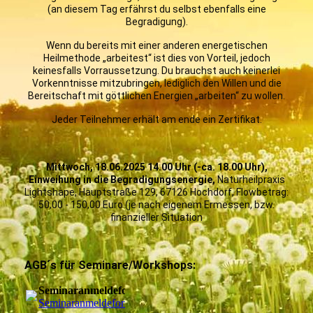
(an diesem Tag erfährst du selbst ebenfalls eine
Begradigung).
Wenn du bereits mit einer anderen energetischen
Heilmethode „arbeitest“ ist dies von Vorteil, jedoch
keinesfalls Vorraussetzung. Du brauchst auch keinerlei
Vorkenntnisse mitzubringen, lediglich den Willen und die
Bereitschaft mit göttlichen Energien „arbeiten“ zu wollen.
Jeder Teilnehmer erhält am ende ein Zertifikat.
Mittwoch, 18.06.2025 14.00 Uhr (-ca. 18.00 Uhr),
Einweihung in die Begradigungsenergie,
Naturheilpraxis
Lightshape, Hauptstraße 129, 67126 Hochdorf, Flowbetrag:
50,00 - 150,00 Euro (je nach eigenem Ermessen, bzw.
finanzieller Situation
AGB´s für Seminare/Workshops:
Seminaranmeldeformular
Seminaranmeldeformular_1.pdf
(37.75KB)