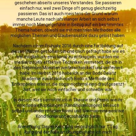
geschehen abseits unseres Verstandes. Sie passieren
einfach nur, weil zwei Dinge oft genug gleichzeitig
passieren. Das ist auch meistens der Grund warum
manche Leute nach jahrelanger Arbeit an sich selbst
immer noch Mangelgefühle in Bezug auf ein bestimmtes
Thema haben, obwohl sie mit mentalen Methoden alle
möglichen Themen und Glaubenssätze dazu gelöst haben.
Nachdem ich im Frühjahr 2016 durch eine Fortbildung auf
dieses Wissen gestoßen bin und mich gefragt habe wie es
mir möglich ist, emotional zu entkoppeln, wurden mir
medial/intuitiv effektive Techniken vermittelt, die ich in
den folgenden Monaten weiterentwickelt und verfeinert
habe. Im Herbst 2016 habe ich an der Bodo Deletz
Akademie zusätzlich noch Bodo´s Methode des
Entkoppelns erlernt, die sogar nochmal eins draufgesetzt
hat, weil sie noch einfacher und schneller war.
In diesem Kurs vermittle ich in Theorie und Praxis wie ihr
emotionale Kopplungen (Konditionierungen) bei euch
selbst und anderen lösen könnt und wie man eine positive
Konditionierung erschaffen kann.
Anmerkung: Dieser Kurs ging ursprünglich nur 1 Tag.
Aufgrund der Fülle an Übungen, habe ich mich