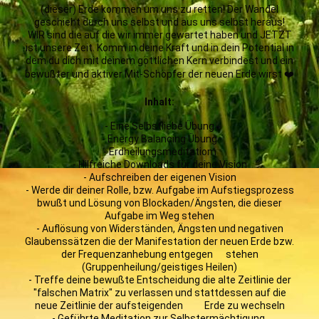
(dieser) Erde kommen um uns zu retten! Der Wandel
geschieht durch uns selbst und aus uns selbst heraus!
WIR sind die auf die wir immer gewartet haben und JETZT
ist unsere Zeit. Komm in deine Kraft und in dein Potential in
dem du dich mit deinem göttlichen Kern verbindest und ein
bewußter und aktiver Mit-Schöpfer der neuen Erde wirst ❤️
Inhalt:
- Eine Selbstliebe Übung
- Energy Balancing Übung
- Erdheilungsmeditatiom
- Hilfreiche Downloads für deine Vision
- Aufschreiben der eigenen Vision
- Werde dir deiner Rolle, bzw. Aufgabe im Aufstiegsprozess
bwußt und Lösung von Blockaden/Ängsten, die dieser
Aufgabe im Weg stehen
- Auflösung von Widerständen, Ängsten und negativen
Glaubenssätzen die der Manifestation der neuen Erde bzw.
der Frequenzanhebung entgegen stehen
(Gruppenheilung/geistiges Heilen)
- Treffe deine bewußte Entscheidung die alte Zeitlinie der
"falschen Matrix" zu verlassen und stattdessen auf die
neue Zeitlinie der aufsteigenden Erde zu wechseln
- Geführte Meditation zur Selbstermächtigung,