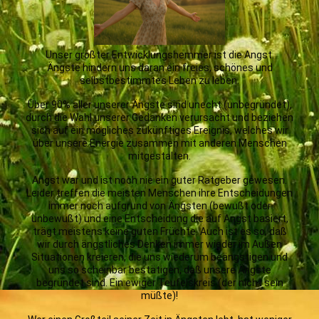
Unser größter Entwicklungshemmer ist die Angst.
Ängste hindern uns daran ein freies, schönes und
selbstbestimmtes Leben zu leben.
Über 90% aller unserer Ängste sind unecht (unbegründet),
durch die Wahl unserer Gedanken verursacht und beziehen
sich auf ein mögliches zukünftiges Ereignis, welches wir
über unsere Energie zusammen mit anderen Menschen
mitgestalten.
Angst war und ist noch nie ein guter Ratgeber gewesen.
Leider treffen die meisten Menschen ihre Entscheidungen
immer noch aufgrund von Ängsten (bewußt oder
unbewußt) und eine Entscheidung die auf Angst basiert,
trägt meistens keine guten Früchte. Auch ist es so, daß
wir durch ängstliches Denken immer wieder im Außen
Situationen kreieren, die uns wiederum beängstigen und
uns so scheinbar bestätigen, daß unsere Ängste
begründet sind. Ein ewiger Teufelskreis (der nicht sein
müßte)!