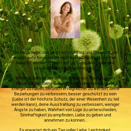
Die Selbstliebe, das zeigt sich in Alltag und Praxis immer
wieder aufs Neue, ist die wichtigste Grundlage, die man
braucht, wenn man wert auf Lebensqualität und eine
positive Realitätsgestaltung legt.
Wenn du ganz in deiner Selbstliebe bist, hast du mehr
Potential um: deine Gesundheit zu verbessern, mehr
Energie zu haben, beruflich erfolgreicher zu werden, deine
Beziehungen zu verbessern, besser geschützt zu sein
(Liebe ist der höchste Schutz, der einer Wesenheit zu teil
werden kann), deine Ausstrahlung zu verbessern, weniger
Ängste zu haben, Wahrheit von Lüge zu unterscheiden,
Sinnhaftigkeit zu empfinden, Liebe zu geben und
annehmen zu können…
Es erwartet dich ein Tag voller Liebe, Leichtigkeit,