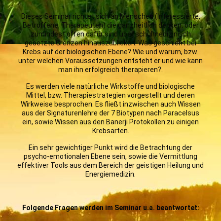
Dieses Seminar richtet sich an Menschen (Interessierte,
Betroffene, Therapeuten) die ganzheitlich denken, oder
zumindest offen dafür sind über schulmedizinisch
gesetzte Grenzen hinauszublicken. Was geschieht bei
Krebs auf der biologischen Ebene? Wie und warum, bzw.
unter welchen Voraussetzungen entsteht er und wie kann
man ihn erfolgreich therapieren?.
Es werden viele natürliche Wirkstoffe und biologische
Mittel, bzw. Therapiestrategien vorgestellt und deren
Wirkweise besprochen. Es fließt inzwischen auch Wissen
aus der Signaturenlehre der 7 Biotypen nach Paracelsus
ein, sowie Wissen aus den Banerji Protokollen zu einigen
Krebsarten.
Ein sehr gewichtiger Punkt wird die Betrachtung der
psycho-emotionalen Ebene sein, sowie die Vermittlung
effektiver Tools aus dem Bereich der geistigen Heilung und
Energiemedizin.
Folgende Fragen werden im Seminar u.a. beantwortet: