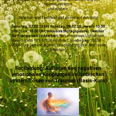
Hormonsystems
- und weitere…
Skriptum und Zertifikat gibt es mit auf den Weg!
Samstag, 07.02.26 bis Sonntag, 08.02.26, jeweils 10.00
Uhr (– ca. 18.00 Uhr; inklusive Mittagspause)
,
Seminar
für Energie und Lichtarbeit,
Naturheilpraxis Lightshape,
Hauptstraße 129, 67126 Hochdorf, Flowbetrag: 100,00 –
300,00 Euro (je nach eigener Einschätzung bzw. finanzieller
Situation)
Fortbildung: Auflösen von negativen
emotionalen
Kopplungen im limbischen
System/Lösen von Traumen (Basis-Kurs)