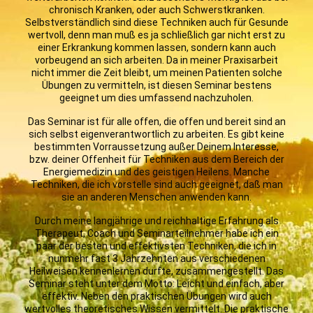
chronisch Kranken, oder auch Schwerstkranken.
Selbstverständlich sind diese Techniken auch für Gesunde
wertvoll, denn man muß es ja schließlich gar nicht erst zu
einer Erkrankung kommen lassen, sondern kann auch
vorbeugend an sich arbeiten. Da in meiner Praxisarbeit
nicht immer die Zeit bleibt, um meinen Patienten solche
Übungen zu vermitteln, ist diesen Seminar bestens
geeignet um dies umfassend nachzuholen.
Das Seminar ist für alle offen, die offen und bereit sind an
sich selbst eigenverantwortlich zu arbeiten. Es gibt keine
bestimmten Vorraussetzung außer Deinem Interesse,
bzw. deiner Offenheit für Techniken aus dem Bereich der
Energiemedizin und des geistigen Heilens. Manche
Techniken, die ich vorstelle sind auch geeignet, daß man
sie an anderen Menschen anwenden kann.
Durch meine langjährige und reichhaltige Erfahrung als
Therapeut, Coach und Seminarteilnehmer habe ich ein
paar der besten und effektivsten Techniken, die ich in
nunmehr fast 3 Jahrzehnten aus verschiedenen
Heilweisen kennenlernen durfte, zusammengestellt. Das
Seminar steht unter dem Motto: Leicht und einfach, aber
effektiv. Neben den praktischen Übungen wird auch
wertvolles theoretisches Wissen vermittelt. Die praktische