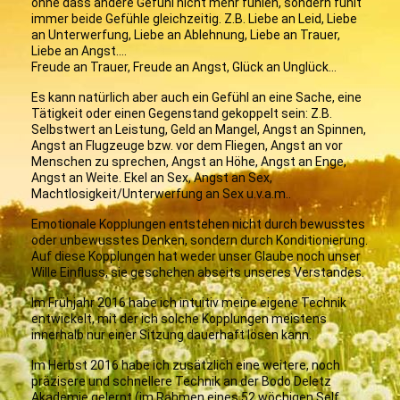
ohne dass andere Gefühl nicht mehr fühlen, sondern fühlt
immer beide Gefühle gleichzeitig. Z.B. Liebe an Leid, Liebe
an Unterwerfung, Liebe an Ablehnung, Liebe an Trauer,
Liebe an Angst….
Freude an Trauer, Freude an Angst, Glück an Unglück…
Es kann natürlich aber auch ein Gefühl an eine Sache, eine
Tätigkeit oder einen Gegenstand gekoppelt sein: Z.B.
Selbstwert an Leistung, Geld an Mangel, Angst an Spinnen,
Angst an Flugzeuge bzw. vor dem Fliegen, Angst an vor
Menschen zu sprechen, Angst an Höhe, Angst an Enge,
Angst an Weite. Ekel an Sex, Angst an Sex,
Machtlosigkeit/Unterwerfung an Sex u.v.a.m..
Emotionale Kopplungen entstehen nicht durch bewusstes
oder unbewusstes Denken, sondern durch Konditionierung.
Auf diese Kopplungen hat weder unser Glaube noch unser
Wille Einfluss, sie geschehen abseits unseres Verstandes.
Im Frühjahr 2016 habe ich intuitiv meine eigene Technik
entwickelt, mit der ich solche Kopplungen meistens
innerhalb nur einer Sitzung dauerhaft lösen kann.
Im Herbst 2016 habe ich zusätzlich eine weitere, noch
präzisere und schnellere Technik an der Bodo Deletz
Akademie gelernt (im Rahmen eines 52 wöchigen Self