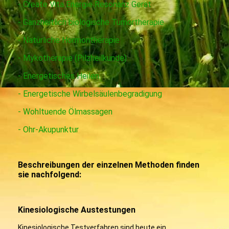
- Create Vita Energie Resonanz Gerät
- Ganzheitlich biologische Tumortherapie
- Natürliche Hormontherapie
- Mykotherapie (Pilzheilkunde)
- Energetisches Heilen
- Energetische Wirbelsäulenbegradigung
- Wohltuende Ölmassagen
- Ohr-Akupunktur
Beschreibungen der einzelnen Methoden finden
sie nachfolgend:
Kinesiologische Austestungen
Kinesiologische Testverfahren sind heute ein