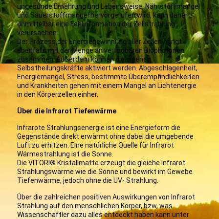
ungesunde Ernährung und Lebensweise, Nährstoffmangel
und Sauerstoffmangel hervorgerufen wird, kann daher
unmittelbar eine Fehlinformation der Zellstrahlung
verursachen.
Der Prozess der Energiegewinnung aller Zellen hängt
ebenfalls mit der Menge an verfügbaren Biophotonen
zusammen. Außerdem können die eigenen
Selbstheilungskräfte aktiviert werden. Abgeschlagenheit,
Energiemangel, Stress, bestimmte Überempfindlichkeiten
und Krankheiten gehen mit einem Mangel an Lichtenergie
in den Körperzellen einher.
Über die Infrarot Tiefenwärme
Infrarote Strahlungsenergie ist eine Energieform die
Gegenstände direkt erwärmt ohne dabei die umgebende
Luft zu erhitzen. Eine natürliche Quelle für Infrarot
Wärmestrahlung ist die Sonne.
Die VITORI® Kristallmatte erzeugt die gleiche Infrarot
Strahlungswärme wie die Sonne und bewirkt im Gewebe
Tiefenwärme, jedoch ohne die UV- Strahlung.
Über die zahlreichen positiven Auswirkungen von Infrarot
Strahlung auf den menschlichen Körper, bzw, was
Wissenschaftler dazu alles entdeckt haben kann unter