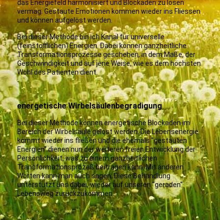
das Energiefeld harmonisiert und Blockaden zu lösen
vermag. Gestaute Emotionen kommen wieder ins Fliessen
und können aufgelöst werden.
Bei dieser Methode bin ich Kanal für universelle
(feinstofflichen) Energien. Dabei können ganzheitliche
Transformationsprozesse geschehen, in dem Maße, der
Geschwindigkeit und auf jene Weise, wie es dem höchsten
Wohl des Patienten dient.
energetische Wirbelsäulenbegradigung
Bei dieser Methode können energetische Blockaden im
Bereich der Wirbelsäule gelöst werden. Die Lebensenergie
kommt wieder ins fließen und die ehemals "gestauten
Energien" dienen nun der weiteren freien Entwicklung der
Persönlichkeit, was zu einem ganzheitlichen
Transformationsprozeß beitragen kann. Mit anderen
Worten kann man auch sagen: Diese Behandlung
unterstützt uns dabei, wieder auf unseren "geraden"
Lebensweg zurückzukommen.