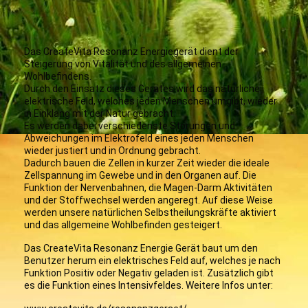
Energie Resonanz Gerät
Das CreateVita Resonanz Energiegerät dient der
Steigerung von Vitalität und des allgemeinen
Wohlbefindens.
Durch den Einsatz dieses Gerätes wird das natürliche
elektrische Feld, welches jeden Menschen umgibt, wieder
in Einklang mit der Natur gebracht.
Es werden dabei verschiedenste Störungen und
Abweichungen im Elektrofeld eines jeden Menschen
wieder justiert und in Ordnung gebracht.
Dadurch bauen die Zellen in kurzer Zeit wieder die ideale
Zellspannung im Gewebe und in den Organen auf. Die
Funktion der Nervenbahnen, die Magen-Darm Aktivitäten
und der Stoffwechsel werden angeregt. Auf diese Weise
werden unsere natürlichen Selbstheilungskräfte aktiviert
und das allgemeine Wohlbefinden gesteigert.
Das CreateVita Resonanz Energie Gerät baut um den
Benutzer herum ein elektrisches Feld auf, welches je nach
Funktion Positiv oder Negativ geladen ist. Zusätzlich gibt
es die Funktion eines Intensivfeldes. Weitere Infos unter: