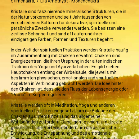
Stirnchakra, 7. Lila Amethyst - Kronenchakra
Kristalle sind faszinierende mineralische Strukturen, die in
der Natur vorkommen und seit Jahrtausenden von
verschiedenen Kulturen für dekorative, spirituelle und
persönliche Zwecke verwendet werden. Sie besitzen eine
zeitlose Schönheit und sind oft aufgrund ihrer
einzigartigen Farben, Formen und Texturen begehrt.
In der Welt der spirituellen Praktiken werden Kristalle häufig
im Zusammenhang mit Chakren erwähnt. Chakren sind
Energiezentren, die ihren Ursprung in der alten indischen
Tradition des Yoga und Ayurveda haben. Es gibt sieben
Hauptchakren entlang der Wirbelsäule, die jeweils mit
bestimmten physischen, emotionalen und spirituellen
Aspekten in Verbindung gebracht werden. Die Idee hinter
den Chakren ist, dass sie den Fluss der Lebensenergie oder
"Prana" im Körper regulieren.
Kristalle werden oft in Meditation, Yoga und anderen
spirituellen Praktiken eingesetzt, um die Balance der
Chakren zu unterstützen und das allgemeine
Wohlbefinden zu fördern. Dabei geht es nicht um direkte
gesundheitliche Vorteile, sondern um die persönliche
Entwicklung, die Entspannung und das emotionale
Gleichgewicht. Die Verwendung von Kristallen kann dazu