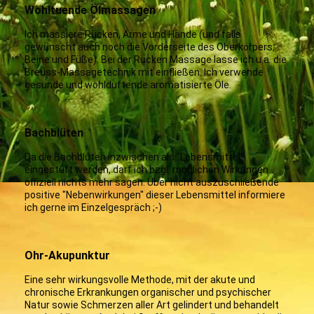
Wohltuende Ölmassagen
Ich massiere Rücken, Arme und Hände (und falls
gewünscht auch noch die Vorderseite des Oberkörpers,
Beine und Füße). Bei der Rücken Massage lasse ich u.a. die
Breuss-Massagetechnik mit einfließen. Ich verwende
gesunde und wohlduftende aromatisierte Öle.
Bachblüten
Da die Bachblüten inzwischen als "Lebensmittel"
eingestuft werden, darf ich bzgl. möglichen Wirkungen
offiziell nichts mehr sagen. Über nicht auszuschließende
positive "Nebenwirkungen" dieser Lebensmittel informiere
ich gerne im Einzelgespräch ;-)
Ohr-Akupunktur
Eine sehr wirkungsvolle Methode, mit der akute und
chronische Erkrankungen organischer und psychischer
Natur sowie Schmerzen aller Art gelindert und behandelt