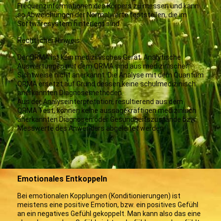
Frequenzinformationen des Körpers zu messen und kann
so Abweichungen der Normalwerte feststellen, die im
Softwaresystem hinterlegt sind.
Rechtlicher Hinweis:
Der QRMA ist kein medizinisches Gerät. Analytische
Auswertungen mit dem QRMA sind aus medizinischer
Sichtweise nicht anerkannt. Die Analyse mit dem Quantum
QRMA ersetzt auf Grund dessen keine schulmedizinisch
anerkannten Diagnosemethoden.
Aus der Analyseinterpretation, resultierend aus dem
QRMA Test, können keine aussagekräftigen medizinisch
anerkannten Diagnosen oder Gesundheitszustände bzw.
Messwerte des Anwenders abgeleitet werden
Emotionales Entkoppeln
Bei emotionalen Kopplungen (Konditionierungen) ist
meistens eine positive Emotion, bzw. ein positives Gefühl
an ein negatives Gefühl gekoppelt. Man kann also das eine