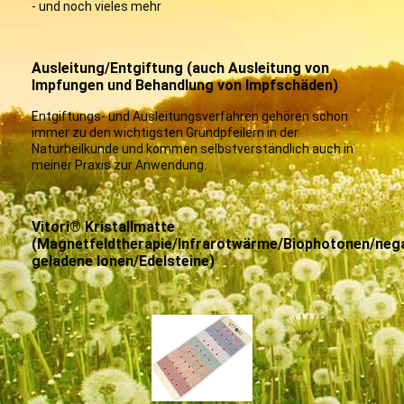
- und noch vieles mehr
Ausleitung/Entgiftung (auch Ausleitung von
Impfungen und Behandlung von Impfschäden)
Entgiftungs- und Ausleitungsverfahre
n gehören schon
immer zu den wichtigsten Grundpfeilern in der
Naturheilkunde und kommen selbstverständlich auch in
meiner Praxis zur Anwendung.
Vitori® Kristallmatte
(Magnetfeldtherapie/Infrarotwärme/Biophotonen/nega
geladene Ionen/Edelsteine)