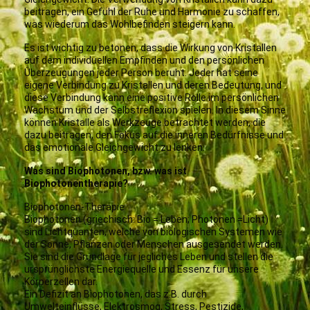
beitragen, ein Gefühl der Ruhe und Harmonie zu schaffen,
was wiederum das Wohlbefinden steigern kann.
Es ist wichtig zu betonen, dass die Wirkung von Kristallen
auf dem individuellen Empfinden und den persönlichen
Überzeugungen jeder Person beruht. Jeder hat seine
eigene Verbindung zu Kristallen und deren Bedeutung, und
diese Verbindung kann eine positive Rolle im persönlichen
Wachstum und der Selbstreflexion spielen. In diesem Sinne
können Kristalle als Werkzeuge betrachtet werden, die
dazu beitragen, den Fokus auf die inneren Bedürfnisse und
das emotionale Gleichgewicht zu lenken.
Was sind Biophotonen, bzw. was ist
Biophotonentherapie?
Biophotonen-Therapie
Biophotonen (griechisch: Bio = Leben; Photonen =Licht)
sind Lichtquanten, welche von biologischen Systemen wie
der Sonne, Pflanzen oder Menschen ausgesendet werden.
Sie sind die Grundlage für jegliches Leben und stellen die
ursprünglichste Energiequelle und Essenz für unsere
Körperzellen dar.
Ein Defizit an Biophotonen, das z.B. durch
Umwelteinflüsse, Elektrosmog, Stress, Pestizide,