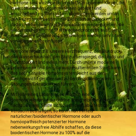
Hormone sind wichtige Botenstoffe in unserem Körper, die
in verschiedenen Organsystemen gebildet und
anschließend ins Blutsystem abgegeben werden um an
den Rezeptoren bestimmter Zielzellen anzudocken und
dadurch lebenswichtige Informationen weiterzugeben, die
wiederum bestimmte Stoffwechselprozesse auslösen.
Auch unsere Gefühle und Stimmungen werden sehr stark
von Hormonen beeinflusst.
Hormone regeln z.B. unsere Herzfrequenz, den Blutdruck,
den Wasserhaushalt, den Blutzuckerspiegel, die Libido und
Fruchtbarkeit und vieles mehr. Durch unsere moderne
Lebensweise und dem daraus resultierenden Streß kann
das sehr sensible Hormonsystem leicht aus dem
Gleichgewicht geraten und zu den verschiedensten
Störungen/Erkrankungen führen.
Mit Hilfe eines Labors ist es möglich eine
Hormondysbalance durch eine Speichelprobe zuverlässig
nachzuweisen. Sollte sich durch den Labortest der
Verdacht bestätigen, so kann man mittels
natürlicher/bioidentischer Hormone oder auch
homöopathisch potenzierter Hormone
nebenwirkungsfreie Abhilfe schaffen, da diese
bioidentischen Hormone zu 100% auf die