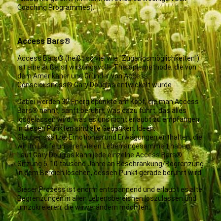
Coaching Programmes).
Access Bars®
Access Bars® (heißt so viel wie "Zugangsmöglichkeiten")
ist eine äußerst wirkungsvolle Therapiemethode, die von
dem Amerikaner und Gründer von Access
Consciousness® Gary Douglas entwickelt wurde.
Dabei werden 32 Energiepunkte am Kopf, die man Access
Bars® nennt, sanft berührt, was dazu führt, das alles
losgelassen wird, was es uns nicht erlaubt zu empfangen.
In diesen Punkten sind alle Gedanken, Ideen,
Glaubenssätze, Emotionen und Erwägungen enthalten, die
wir im Laufe unserer vielen Leben angesammelt haben.
Laut Gary Douglas kann jede einzelne Access Bars®
Sitzung 5-10 tausend Jahre an Beschränkung/Begrenzung
in dem Bereich löschen, dessen Punkt gerade berührt wird.
Dieser Prozess ist enorm entspannend und erlaubt es alte
Begrenzungen in allen Lebensbereichen loszulassen und
umzukreieren, die wir verändern möchten.