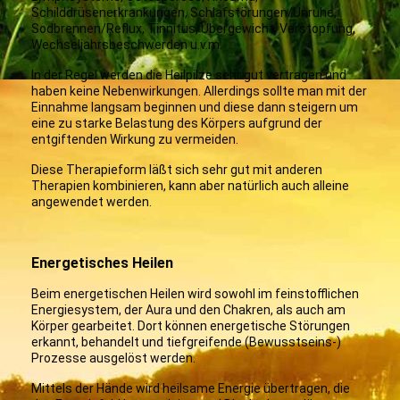
Schilddrüsenerkrankungen, Schlafstörungen/Unruhe,
Sodbrennen/Reflux, Tinnitus, Übergewicht, Verstopfung,
Wechseljahrsbeschwerden u.v.m.
In der Regel werden die Heilpilze sehr gut vertragen und
haben keine Nebenwirkungen. Allerdings sollte man mit der
Einnahme langsam beginnen und diese dann steigern um
eine zu starke Belastung des Körpers aufgrund der
entgiftenden Wirkung zu vermeiden.
Diese Therapieform läßt sich sehr gut mit anderen
Therapien kombinieren, kann aber natürlich auch alleine
angewendet werden.
Energetisches Heilen
Beim energetischen Heilen wird sowohl im feinstofflichen
Energiesystem, der Aura und den Chakren, als auch am
Körper gearbeitet. Dort können energetische Störungen
erkannt, behandelt und tiefgreifende (Bewusstseins-)
Prozesse ausgelöst werden.
Mittels der Hände wird heilsame Energie übertragen, die