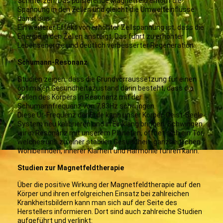
Schmerzen. Das pulsierende Magnetfeld erhöht die
Spannung in den Zellen und gleicht die Umwelteinflüsse
damit aus.
Ein weiterer Effekt von erhöhter Zellspannung ist, dass die
Energie in den Zellen ansteigt. Das führt zu erhöhter
Lebensenergie und deutlich verbesserter Regeneration.
Schumann-Resonanz
Studien zeigen, dass die Grundvorraussetzung für einen
optimalen Gesundheitszustand darin besteht, dass die
Zellen des Körpers in Resonanz mit der
Schumannfrequenz von 7,83Hz schwingen.
Diese Ur-Frequenz der Erde kann unser Körper-Geist-Seele-
System neu kalibrieren und in Einklang bringen. Schwingen
wir in Resonanz mit unserem Planeten, öffnet sich ein Tor,
welches uns zu einer stabilen Gesundheit, ganzheitlichen
Wohlbefinden, innerer Klarheit und Harmonie führen kann.
Studien zur Magnetfeldtherapie
Über die positive Wirkung der Magnetfeldtherapie auf den
Körper und ihren erfolgreichen Einsatz bei zahlreichen
Krankheitsbildern kann man sich auf der Seite des
Herstellers informieren. Dort sind auch zahlreiche Studien
aufgeführt und verlinkt: