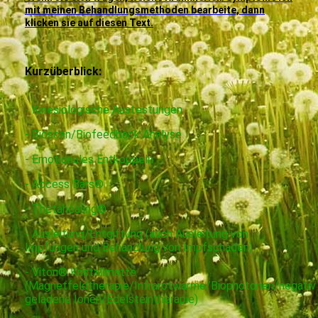
mit meinen Behandlungsmethoden bearbeite, dann
klicken sie auf diesen Text.
Kurzüberblick:
- Kinesiologische Austestungen
- Bioscan/Biofeedback Analyse
- Emotionales Entkoppeln
- Access Bars®
- Thetahealing®
- Ausleitung/Entgiftung (auch Ausleitung von
Impfungen und Behandlung von Impfschäden)
- Vitori® Kristallmatte
(Magnetfeldtherapie/Infrarotwärme/Biophotonen/negativ
geladene Ionen/Edelsteintherapie)