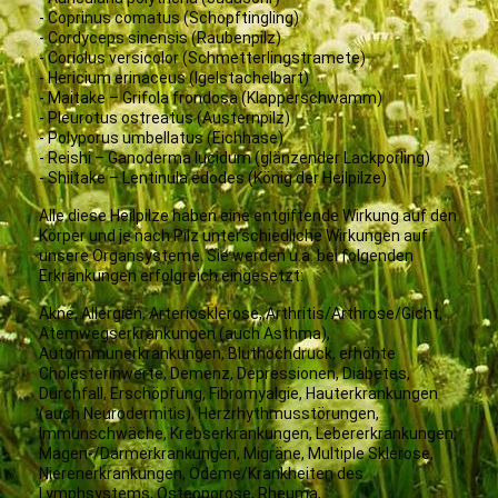
- Coprinus comatus (Schopftingling)
- Cordyceps sinensis (Raubenpilz)
- Coriolus versicolor (Schmetterlingstramete)
- Hericium erinaceus (Igelstachelbart)
- Maitake – Grifola frondosa (Klapperschwamm)
- Pleurotus ostreatus (Austernpilz)
- Polyporus umbellatus (Eichhase)
- Reishi – Ganoderma lucidum (glänzender Lackporling)
- Shiitake – Lentinula edodes (König der Heilpilze)
Alle diese Heilpilze haben eine entgiftende Wirkung auf den
Körper und je nach Pilz unterschiedliche Wirkungen auf
unsere Organsysteme. Sie werden u.a. bei folgenden
Erkrankungen erfolgreich eingesetzt:
Akne, Allergien, Arteriosklerose, Arthritis/Arthrose/Gicht,
Atemwegserkrankungen (auch Asthma),
Autoimmunerkrankungen, Bluthochdruck, erhöhte
Cholesterinwerte, Demenz, Depressionen, Diabetes,
Durchfall, Erschöpfung, Fibromyalgie, Hauterkrankungen
(auch Neurodermitis), Herzrhythmusstörungen,
Immunschwäche, Krebserkrankungen, Lebererkrankungen,
Magen-/Darmerkrankungen, Migräne, Multiple Sklerose,
Nierenerkrankungen, Ödeme/Krankheiten des
Lymphsystems, Osteoporose, Rheuma,