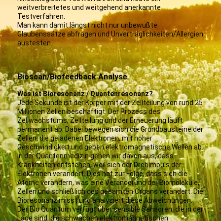
weitverbreitetes und weitgehend anerkannte
Testverfahren.
Man kann damit längst nicht nur unbewußte
Glaubenssätze abfragen und Unverträglichkeiten/Allergien
austesten.
Bioscan/Biofeedback Analyse
Was ist Bioresonanz / Quantenresonanz?
Jede Sekunde ist der Körper mit der Zellteilung von rund 25
Millionen Zellen beschäftigt. Der Prozess des
Zellwachstums, Zellteilung und der Erneuerung läuft
permanent ab. Dabei bewegen sich die Grundbausteine der
Zellen, die geladenen Elektronen, mit hoher
Geschwindigkeit und geben elektromagnetische Wellen ab.
In der Quantenmedizin gehen wir davon aus, dass
Krankheiten entstehen, weil sich der Drehimpuls der
Elektronen verändert. Dies hat zur Folge, dass sich die
Atome verändern, was eine Veränderung der Biomoleküle,
Zellen und schließlich des gesamten Organs verändert. Die
Bioresonanz misst und analysiert diese Abweichungen.
Der Bio Quantum verfügt über sensible Sensoren, die in der
Lage sind, die schwachen elektromagnetischen