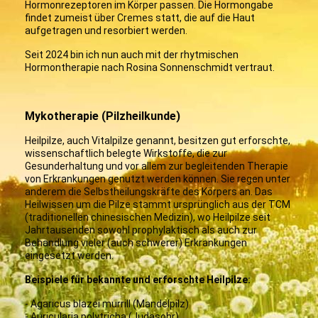
Hormonrezeptoren im Körper passen. Die Hormongabe
findet zumeist über Cremes statt, die auf die Haut
aufgetragen und resorbiert werden.
Seit 2024 bin ich nun auch mit der rhytmischen
Hormontherapie nach Rosina Sonnenschmidt vertraut.
Mykotherapie (Pilzheilkunde)
Heilpilze, auch Vitalpilze genannt, besitzen gut erforschte,
wissenschaftlich belegte Wirkstoffe, die zur
Gesunderhaltung und vor allem zur begleitenden Therapie
von Erkrankungen genutzt werden können. Sie regen unter
anderem die Selbstheilungskräfte des Körpers an. Das
Heilwissen um die Pilze stammt ursprünglich aus der TCM
(traditionellen chinesischen Medizin), wo Heilpilze seit
Jahrtausenden sowohl prophylaktisch als auch zur
Behandlung vieler (auch schwerer) Erkrankungen
eingesetzt werden.
Beispiele für bekannte und erforschte Heilpilze:
- Agaricus blazei murrill (Mandelpilz)
- Auricularia polytricha (Judasohr)