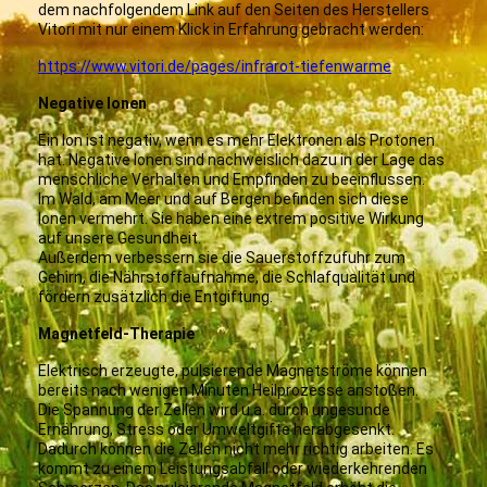
dem nachfolgendem Link auf den Seiten des Herstellers
Vitori mit nur einem Klick in Erfahrung gebracht werden:
https://www.vitori.de/pages/infrarot-tiefenwarme
Negative Ionen
Ein Ion ist negativ, wenn es mehr Elektronen als Protonen
hat. Negative Ionen sind nachweislich dazu in der Lage das
menschliche Verhalten und Empfinden zu beeinflussen.
Im Wald, am Meer und auf Bergen befinden sich diese
Ionen vermehrt. Sie haben eine extrem positive Wirkung
auf unsere Gesundheit.
Außerdem verbessern sie die Sauerstoffzufuhr zum
Gehirn, die Nährstoffaufnahme, die Schlafqualität und
fördern zusätzlich die Entgiftung.
Magnetfeld-Therapie
Elektrisch erzeugte, pulsierende Magnetströme können
bereits nach wenigen Minuten Heilprozesse anstoßen.
Die Spannung der Zellen wird u.a. durch ungesunde
Ernährung, Stress oder Umweltgifte herabgesenkt.
Dadurch können die Zellen nicht mehr richtig arbeiten. Es
kommt zu einem Leistungsabfall oder wiederkehrenden