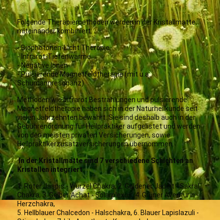
Folgende Therapiemethoden werden in der Kristallmatte
miteinander kombiniert:
- Biophotonen-Licht Therapie
- Infrarot-Tiefenwärme
- Negative Ionen
- Pulsierende Magnetfeldtherapie (mit u.a.
Schumannresonanz)
Methoden wie Infrarot Bestrahlungen und pulsierende
Magnetfeldtherapie haben sich in der Naturheilkunde seit
vielen Jahrzehnten bewährt. Sie sind deshalb auch in der
Gebührenordnung für Heilpraktiker aufgelistet und werden
von den meisten privaten Versicherungen, sowie
Heilpraktikerzusatzversicherungen übernommen.
In der Kristallmatte sind 7 verschiedene Schichten an
Kristallen integriert
1. Roter Jaspis - Wurzel Chakra, 2. Goldener Jadeit - Sakral
Chakra, 3. Gelber Achat - Solarplexus, 4. Grüner Aventurin -
Herzchakra,
5. Hellblauer Chalcedon - Halschakra, 6. Blauer Lapislazuli -