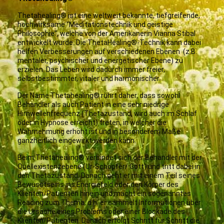
Thetahealing® ist eine weltweit bekannte, tiefgreifende,
hochwirksame "Meditationstechnik und geistige
Philosophie", welche von der Amerikanerin Vianna Stibal
entwickelt wurde. Die ThetaHealing®-Technik kann dabei
helfen Verbesserungen auf verschiedenen Ebenen (z.B.
mentaler, psychischer und energetischer Ebene) zu
erzielen. Das Leben wird dadurch immer freier,
selbstbestimmter, vitaler und harmonischer.
Der Name Thetahealing® rührt daher, dass sowohl
Behandler als auch Patient in eine sehr niedrige
Hirnwellenfrequenz (Thetazustand, wird auch im Schlaf
oder in Hypnose erreicht) treten, in welcher die
Wahrnehmung erhöht ist und in besonderem Maße
ganzheitlich eingewirkt werden kann.
Beim Thetahealing® verbindet sich der Behandler mit der
Quellexistenzebene (Ur-Schöpfer/ Gott) und tritt dabei in
den Thetazustand. Danach geht er mit einem Teil seines
Bewusstseins ins Energiefeld oder den Körper des
Klienten/Patienten hinein und macht ein sogenanntes
Reading zum Thema, d.h. er sammelt Informationen über
die Ursache eines Problems oder einer Blockade des
Klienten/Patienten. Danach erfolgt Schritt für Schritt die