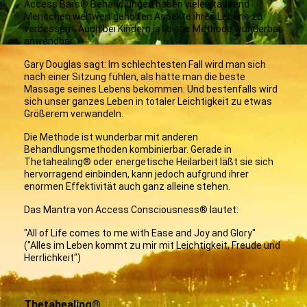
Access Bars® Behandlungen haben vielen tausend
Menschen weltweit geholfen Aspekte ihres Lebens zu
verbessern. Auch bei Kindern ist diese Methode wunderbar
anwendbar.
Gary Douglas sagt: Im schlechtesten Fall wird man sich
nach einer Sitzung fühlen, als hätte man die beste
Massage seines Lebens bekommen. Und bestenfalls wird
sich unser ganzes Leben in totaler Leichtigkeit zu etwas
Größerem verwandeln.
Die Methode ist wunderbar mit anderen
Behandlungsmethoden kombinierbar. Gerade in
Thetahealing® oder energetische Heilarbeit läßt sie sich
hervorragend einbinden, kann jedoch aufgrund ihrer
enormen Effektivität auch ganz alleine stehen.
Das Mantra von Access Consciousness® lautet:
"All of Life comes to me with Ease and Joy and Glory"
("Alles im Leben kommt zu mir mit Leichtigkeit, Freude und
Herrlichkeit")
Thetahealing®