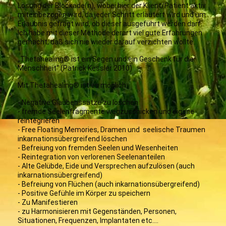
Lösung der Blockade(n), wobei hier der Klient/Patient aktiv
miteinbezogen wird, da jeder Schritt erläutert wird und um
Erlaubnis gefragt wird, ob dieser ausgeführt werden darf.
Ich habe mit dieser Methode derart viel gute Erfahrungen
gemacht, daß sich nie wieder darauf verzichten wollte.
„Thetahealing® ist ein Segen und ein Geschenk für die
Menschheit“ (Patrick Kessler 2010)
Mit Thetahealing® ist es möglich:
- Negative Glaubenssätze zu löschen
- fremde Seelenfragmente wegzuschicken und eigene
reintegrieren
- Free Floating Memories, Dramen und seelische Traumen
inkarnationsübergreifend löschen
- Befreiung von fremden Seelen und Wesenheiten
- Reintegration von verlorenen Seelenanteilen
- Alte Gelübde, Eide und Versprechen aufzulösen (auch
inkarnationsübergreifend)
- Befreiung von Flüchen (auch inkarnationsübergreifend)
- Positive Gefühle im Körper zu speichern
- Zu Manifestieren
- zu Harmonisieren mit Gegenständen, Personen,
Situationen, Frequenzen, Implantaten etc....