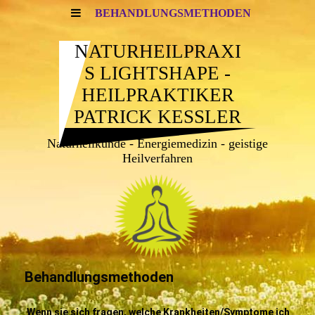
BEHANDLUNGSMETHODEN
NATURHEILPRAXI
S LIGHTSHAPE -
HEILPRAKTIKER
PATRICK KESSLER
Naturheilkunde - Energiemedizin - geistige
Heilverfahren
Behandlungsmethoden
Wenn sie sich fragen, welche Krankheiten/Symptome ich