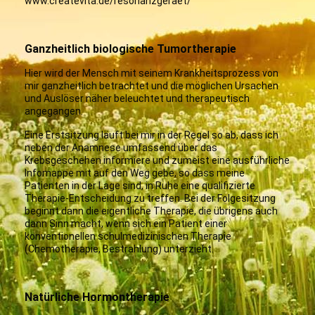
www.createvita.de/resonanzgeraet/
Ganzheitlich biologische Tumortherapie
Hier wird der Mensch mit seinem Krankheitsprozess von
mir ganzheitlich betrachtet und die möglichen Ursachen
und Auslöser näher beleuchtet und therapeutisch
angegangen.
Eine Erstsitzung läuft bei mir in der Regel so ab, dass ich
neben der Anamnese umfassend über das
Krebsgeschehen informiere und zumeist eine ausführliche
Infomappe mit auf den Weg gebe, so dass meine
Patienten in der Lage sind, in Ruhe eine qualifizierte
Therapie-Entscheidung zu treffen. Bei der Folgesitzung
beginnt dann die eigentliche Therapie, die übrigens auch
dann Sinn macht, wenn sich ein Patient einer
konventionellen schulmedizinischen Therapie
(Chemotherapie, Bestrahlung) unterzieht.
Natürliche Hormontherapie